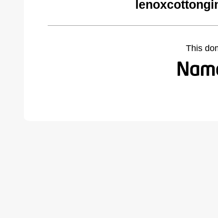
lenoxcottongi
This do