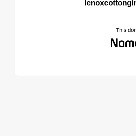
lenoxcottongi
This do