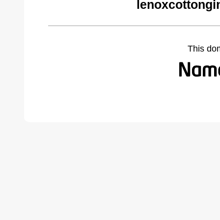
lenoxcottongi
This do